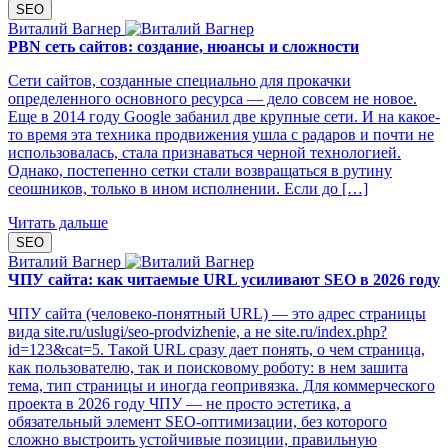
SEO
Виталий Вагнер
PBN сеть сайтов: создание, нюансы и сложности
Сети сайтов, созданные специально для прокачки
определенного основного ресурса — дело совсем не новое.
Еще в 2014 году Google забанил две крупные сети. И на какое-
то время эта техника продвижения ушла с радаров и почти не
использовалась, стала признаваться черной технологией.
Однако, постепенно сетки стали возвращаться в рутину
сеошников, только в ином исполнении. Если до […]
Читать дальше
SEO
Виталий Вагнер
ЧПУ сайта: как читаемые URL усиливают SEO в 2026 году
ЧПУ сайта (человеко‑понятный URL) — это адрес страницы
вида site.ru/uslugi/seo-prodvizhenie, а не site.ru/index.php?
id=123&cat=5. Такой URL сразу дает понять, о чем страница,
как пользователю, так и поисковому роботу: в нем зашита
тема, тип страницы и иногда геопривязка. Для коммерческого
проекта в 2026 году ЧПУ — не просто эстетика, а
обязательный элемент SEO‑оптимизации, без которого
сложно выстроить устойчивые позиции, правильную