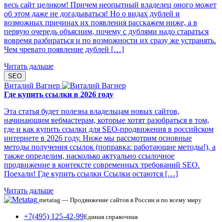
весь сайт целиком! Причем неопытный владелец оного может
об этом даже не догадываться! Но о видах дублей и
возможных причинах их появления расскажем ниже, а в
первую очередь объясним, почему с дублями надо стараться
вовремя разбираться и по возможности их сразу же устранять.
Чем чревато появление дублей […]
Читать дальше
SEO
Виталий Вагнер
Где купить ссылки в 2026 году
Эта статья будет полезна владельцам новых сайтов,
начинающим вебмастерам, которые хотят разобраться в том,
где и как купить ссылки для SEO-продвижения в российском
интернете в 2026 году. Ниже мы рассмотрим основные
методы получения ссылок (поправка: работающие методы!), а
также определим, насколько актуально ссылочное
продвижение в контексте современных требований SEO.
Поехали! Где купить ссылки Ссылки остаются […]
Читать дальше
metatag — Продвижение сайтов в России и по всему миру
+7(495) 125-42-99
Единая справочная