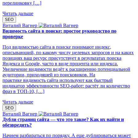
перелинковку […]
Читать дальше
SEO
Виталий Вагнер
Видимость сайта в поиске: простое руководство по
проверке
Под видимостью сайта в поиске понимают индекс,
описывающий, по какому числу целевых запросов и на каких
позициях ваш ресурс присутствует в результатах поиска
Яндекса и Google, часто в виде процента или индекса.
Увеличение видимости ведёт к расширению потенциальной
аудитории, приходящей из поисковиков. На
практике видимость сайта используют как быстрый
индикатор эффективности SEO‑работ: растёт ли количество
фраз в ТОП‑10, […]
Читать дальше
SEO
Виталий Вагнер
Дубли страниц сайта — что это такое? Как их найти и
обезвредить?
Начнем разбираться по порядку. А еще дублироваться может