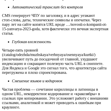
Автоматический транслит без контроля
CMS генерирует ЧПУ по заголовку, и в адрес уезжают
стоп‑слова, даты, технические символы и опечатки. Через
пару лет на сайте копятся URL вроде …/novosti-o-kompanii-ot-
15-yanvarya-2023-goda, хотя фактически это вечная экспертная
статья.
Глубокая вложенность
Четыре‑пять уровней
(/catalog/odezhda/muzhskaya/verhnyaya/osennyaya/kurtki/)
увеличивают путь до посадочной от главной, ухудшают
индексацию и сокращают полезную часть URL в сниппете.
Для Яндекса и Google это сигнал того, что архитектура сайта
перегружена и плохо спроектирована.
Смешение языков и кодировок
Частая проблема — сочетание кириллицы и латиницы в
одном URL, некорректное кодирование и «кракозябры» в
ссылках при копировании. Это усложняет работу с внешними
ссылками, аналитикой и может приводить к ошибкам при
краулинге.