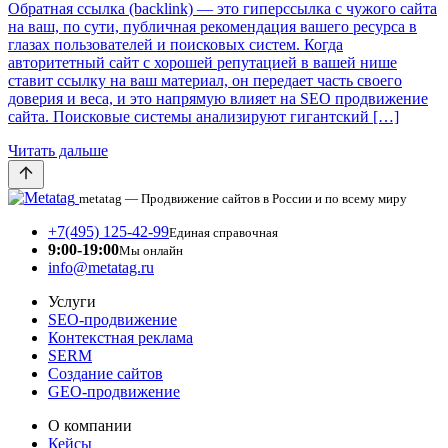
Обратная ссылка (backlink) — это гиперссылка с чужого сайта
на ваш, по сути, публичная рекомендация вашего ресурса в
глазах пользователей и поисковых систем. Когда
авторитетный сайт с хорошей репутацией в вашей нише
ставит ссылку на ваш материал, он передает часть своего
доверия и веса, и это напрямую влияет на SEO продвижение
сайта. Поисковые системы анализируют гигантский […]
Читать дальше
metatag — Продвижение сайтов в России и по всему миру
+7(495) 125-42-99
Единая справочная
9:00-19:00
Мы онлайн
info@metatag.ru
Услуги
SEO-продвижение
Контекстная реклама
SERM
Создание сайтов
GEO-продвижение
О компании
Кейсы