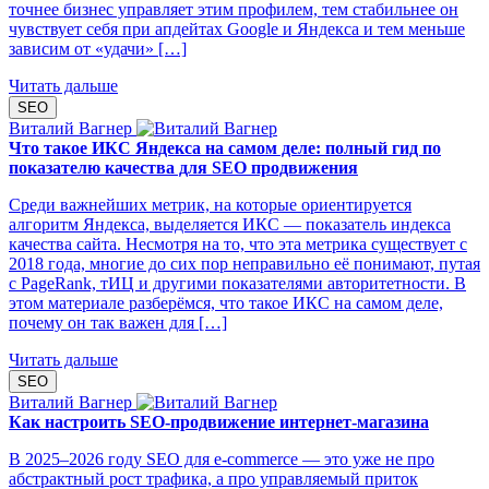
точнее бизнес управляет этим профилем, тем стабильнее он
чувствует себя при апдейтах Google и Яндекса и тем меньше
зависим от «удачи» […]
Читать дальше
SEO
Виталий Вагнер
Что такое ИКС Яндекса на самом деле: полный гид по
показателю качества для SEO продвижения
Среди важнейших метрик, на которые ориентируется
алгоритм Яндекса, выделяется ИКС — показатель индекса
качества сайта. Несмотря на то, что эта метрика существует с
2018 года, многие до сих пор неправильно её понимают, путая
с PageRank, тИЦ и другими показателями авторитетности. В
этом материале разберёмся, что такое ИКС на самом деле,
почему он так важен для […]
Читать дальше
SEO
Виталий Вагнер
Как настроить SEO-продвижение интернет-магазина
В 2025–2026 году SEO для e‑commerce — это уже не про
абстрактный рост трафика, а про управляемый приток