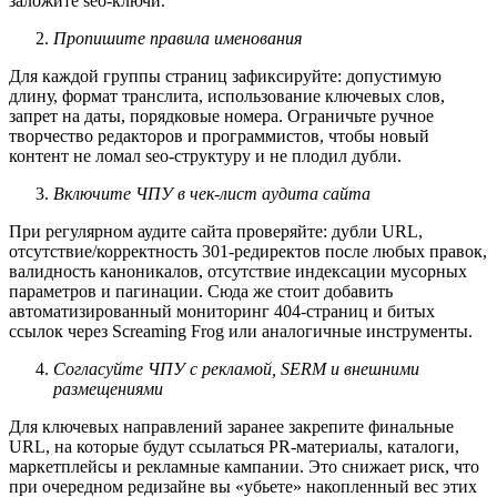
заложите seo‑ключи.
Пропишите правила именования
Для каждой группы страниц зафиксируйте: допустимую
длину, формат транслита, использование ключевых слов,
запрет на даты, порядковые номера. Ограничьте ручное
творчество редакторов и программистов, чтобы новый
контент не ломал seo‑структуру и не плодил дубли.
Включите ЧПУ в чек‑лист аудита сайта
При регулярном аудите сайта проверяйте: дубли URL,
отсутствие/корректность 301‑редиректов после любых правок,
валидность каноникалов, отсутствие индексации мусорных
параметров и пагинации. Сюда же стоит добавить
автоматизированный мониторинг 404‑страниц и битых
ссылок через Screaming Frog или аналогичные инструменты.​
Согласуйте ЧПУ с рекламой, SERM и внешними
размещениями
Для ключевых направлений заранее закрепите финальные
URL, на которые будут ссылаться PR‑материалы, каталоги,
маркетплейсы и рекламные кампании. Это снижает риск, что
при очередном редизайне вы «убьете» накопленный вес этих