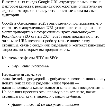
В актуальных гайдах Google URL‑структура прямо названа
фактором качества: рекомендуются короткие, описательные
адреса, в которых используются понятные слова на языке
аудитории.
Google в обновлении 2025 года отдельно подчеркивает, что
сложные, «зашумленные» URL усложняют сканирование и
могут приводить к неэффективной трате crawl‑бюджета.
Российские SEO‑статьи 2024–2025 годов показывают, что
читаемые URL помогают роботу точнее понять тему
страницы, связь с соседними разделами и контекст ключевых
запросов, по которым вы продвигаетесь.
Ключевые эффекты ЧПУ на SEO:
Улучшение индексации
Иерархичная структура
типа site.ru/kategoriya/podkategoriya/tovar помогает поисковику
понять, как связаны разделы, какие уровни —
навигационные, а какие являются конечными посадочными.
На больших проектах это напрямую влияет на то, какие
страницы попадут в индекс и с какой глубины.
Дополнительный сигнал релевантности