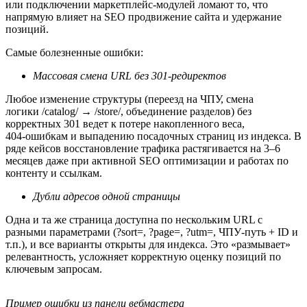
или подключении маркетплейс‑модулей ломают то, что
напрямую влияет на SEO продвижение сайта и удержание
позиций.
Самые болезненные ошибки:
Массовая смена URL без 301‑редиректов
Любое изменение структуры (переезд на ЧПУ, смена
логики /catalog/ → /store/, объединение разделов) без
корректных 301 ведет к потере накопленного веса,
404‑ошибкам и выпадению посадочных страниц из индекса. В
ряде кейсов восстановление трафика растягивается на 3–6
месяцев даже при активной SEO оптимизации и работах по
контенту и ссылкам.
Дубли адресов одной страницы
Одна и та же страница доступна по нескольким URL с
разными параметрами (?sort=, ?page=, ?utm=, ЧПУ‑путь + ID и
т.п.), и все варианты открыты для индекса. Это «размывает»
релевантность, усложняет корректную оценку позиций по
ключевым запросам.
Пример ошибки из панели вебмастера