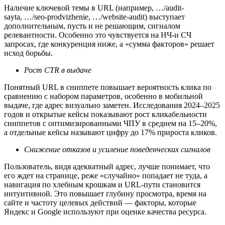
Наличие ключевой темы в URL (например, …/audit-
sayta, …/seo-prodvizhenie, …/website-audit) выступает
дополнительным, пусть и не решающим, сигналом
релевантности. Особенно это чувствуется на НЧ‑и СЧ
запросах, где конкуренция ниже, а «сумма факторов» решает
исход борьбы.
Рост CTR в выдаче
Понятный URL в сниппете повышает вероятность клика по
сравнению с набором параметров, особенно в мобильной
выдаче, где адрес визуально заметен. Исследования 2024–2025
годов и открытые кейсы показывают рост кликабельности
сниппетов с оптимизированными ЧПУ в среднем на 15–20%,
а отдельные кейсы называют цифру до 17% прироста кликов.​
Снижение отказов и усиление поведенческих сигналов
Пользователь, видя адекватный адрес, лучше понимает, что
его ждет на странице, реже «случайно» попадает не туда, а
навигация по хлебным крошкам и URL‑пути становится
интуитивной. Это повышает глубину просмотра, время на
сайте и частоту целевых действий — факторы, которые
Яндекс и Google используют при оценке качества ресурса.