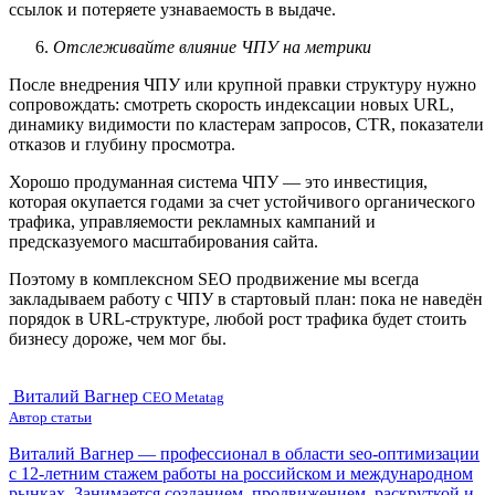
ссылок и потеряете узнаваемость в выдаче.
Отслеживайте влияние ЧПУ на метрики
После внедрения ЧПУ или крупной правки структуру нужно
сопровождать: смотреть скорость индексации новых URL,
динамику видимости по кластерам запросов, CTR, показатели
отказов и глубину просмотра.
Хорошо продуманная система ЧПУ — это инвестиция,
которая окупается годами за счет устойчивого органического
трафика, управляемости рекламных кампаний и
предсказуемого масштабирования сайта.
Поэтому в комплексном SEO продвижение мы всегда
закладываем работу с ЧПУ в стартовый план: пока не наведён
порядок в URL‑структуре, любой рост трафика будет стоить
бизнесу дороже, чем мог бы.
Виталий Вагнер
CEO Metatag
Автор статьи
Виталий Вагнер — профессионал в области seo-оптимизации
с 12-летним стажем работы на российском и международном
рынках. Занимается созданием, продвижением, раскруткой и