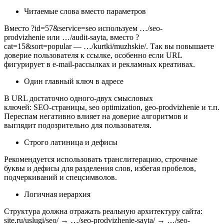
Читаемые слова вместо параметров
Вместо ?id=57&service=seo используем …/seo-
prodvizhenie или …/audit-sayta, вместо ?
cat=15&sort=popular — …/kurtki/muzhskie/. Так вы повышаете
доверие пользователя к ссылке, особенно если URL
фигурирует в e‑mail‑рассылках и рекламных креативах.
Один главный ключ в адресе
В URL достаточно одного‑двух смысловых
ключей: SEO‑страницы, seo optimization, geo‑prodvizhenie и т.п.
Переспам негативно влияет на доверие алгоритмов и
выглядит подозрительно для пользователя.
Строго латиница и дефисы
Рекомендуется использовать транслитерацию, строчные
буквы и дефисы для разделения слов, избегая пробелов,
подчеркиваний и спецсимволов.
Логичная иерархия
Структура должна отражать реальную архитектуру сайта:
site.ru/uslugi/seo/ → …/seo-prodvizhenie-sayta/ → …/seo-