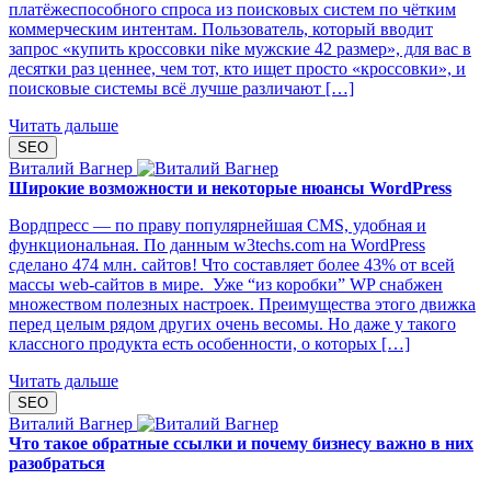
платёжеспособного спроса из поисковых систем по чётким
коммерческим интентам. Пользователь, который вводит
запрос «купить кроссовки nike мужские 42 размер», для вас в
десятки раз ценнее, чем тот, кто ищет просто «кроссовки», и
поисковые системы всё лучше различают […]
Читать дальше
SEO
Виталий Вагнер
Широкие возможности и некоторые нюансы WordPress
Вордпресс — по праву популярнейшая CMS, удобная и
функциональная. По данным w3techs.com на WordPress
сделано 474 млн. сайтов! Что составляет более 43% от всей
массы web-сайтов в мире. Уже “из коробки” WP снабжен
множеством полезных настроек. Преимущества этого движка
перед целым рядом других очень весомы. Но даже у такого
классного продукта есть особенности, о которых […]
Читать дальше
SEO
Виталий Вагнер
Что такое обратные ссылки и почему бизнесу важно в них
разобраться