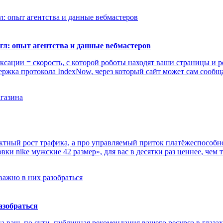
угл: опыт агентства и данные вебмастеров
ксации = скорость, с которой роботы находят ваши страницы и ре
ержка протокола IndexNow, через который сайт может сам сооб
актный рост трафика, а про управляемый приток платёжеспособн
ки nike мужские 42 размер», для вас в десятки раз ценнее, чем 
азобраться
на ваш, по сути, публичная рекомендация вашего ресурса в глаза