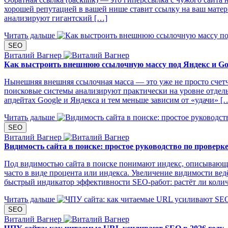
хорошей репутацией в вашей нише ставит ссылку на ваш матери
анализируют гигантский […]
Читать дальше
SEO
Виталий Вагнер
Как выстроить внешнюю ссылочную массу под Яндекс и Goo
Нынешняя внешняя ссылочная масса — это уже не просто счетч
поисковые системы анализируют практически на уровне отдельн
апдейтах Google и Яндекса и тем меньше зависим от «удачи» [
Читать дальше
SEO
Виталий Вагнер
Видимость сайта в поиске: простое руководство по проверк
Под видимостью сайта в поиске понимают индекс, описывающий,
часто в виде процента или индекса. Увеличение видимости ве
быстрый индикатор эффективности SEO‑работ: растёт ли колич
Читать дальше
SEO
Виталий Вагнер