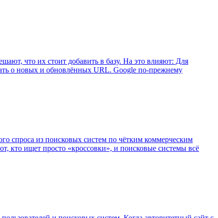
шают, что их стоит добавить в базу. На это влияют: Для
щать о новых и обновлённых URL. Google по‑прежнему
ого спроса из поисковых систем по чётким коммерческим
тот, кто ищет просто «кроссовки», и поисковые системы всё
х пользователей и поисковых систем. Когда авторитетный сайт с