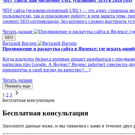
ЧПУ сайта: как читаемые URL усиливают SEO в 2026 году
ЧПУ сайта (человеко‑понятный URL) — это адрес страницы вида si
пользователю, так и поисковому роботу: в нем зашита тема, ти
элемент SEO‑оптимизации, без которого сложно выстроить ус
Читать дальше
SEO
Виталий Вагнер
Продвижение и раскрутка сайта в Яндексе: где искать ошибк
Когда владелец бизнеса впервые решает разобраться с продвиже
написана про Google. А Яндекс? Яндекс работает совсем по-др
приоритеты и свой взгляд на качество […]
Читать дальше
Показать еще
1
2
3
Бесплатная консультация
Бесплатная консультация
Заполните данные ниже, и мы свяжемся с вами в течение двух 