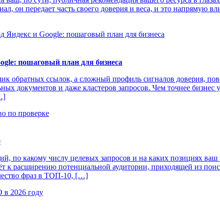
ал, он передает часть своего доверия и веса, и это напрямую 
gle: пошаговый план для бизнеса
ик обратных ссылок, а сложный профиль сигналов доверия, пове
ых документов и даже кластеров запросов. Чем точнее бизнес у
…]
е
 по какому числу целевых запросов и на каких позициях ваш ре
дёт к расширению потенциальной аудитории, приходящей из поис
ество фраз в ТОП‑10, […]