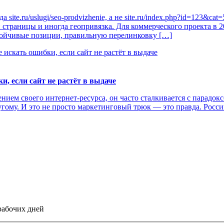
te.ru/uslugi/seo-prodvizhenie, а не site.ru/index.php?id=123&cat
п страницы и иногда геопривязка. Для коммерческого проекта в 
тойчивые позиции, правильную перелинковку […]
и, если сайт не растёт в выдаче
нием своего интернет-ресурса, он часто сталкивается с парадок
угому. И это не просто маркетинговый трюк — это правда. Росси
рабочих дней