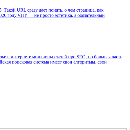
=5. Такой URL сразу дает понять, о чем страница, как
2026 году ЧПУ — не просто эстетика, а обязательный
сом: в интернете миллионы статей про SEO, но большая часть
йская поисковая система имеет свои алгоритмы, свои