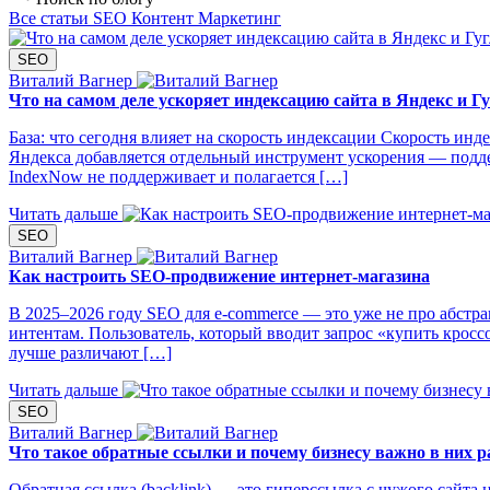
Все статьи
SEO
Контент
Маркетинг
SEO
Виталий Вагнер
Что на самом деле ускоряет индексацию сайта в Яндекс и Г
База: что сегодня влияет на скорость индексации Скорость инде
Яндекса добавляется отдельный инструмент ускорения — подд
IndexNow не поддерживает и полагается […]
Читать дальше
SEO
Виталий Вагнер
Как настроить SEO-продвижение интернет-магазина
В 2025–2026 году SEO для e‑commerce — это уже не про абстр
интентам. Пользователь, который вводит запрос «купить кроссов
лучше различают […]
Читать дальше
SEO
Виталий Вагнер
Что такое обратные ссылки и почему бизнесу важно в них р
Обратная ссылка (backlink) — это гиперссылка с чужого сайта 