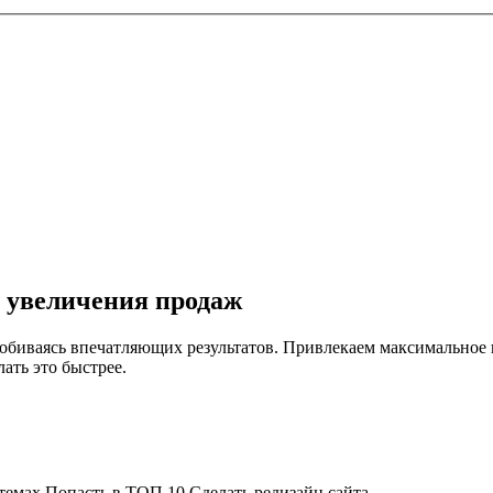
 увеличения продаж
биваясь впечатляющих результатов. Привлекаем максимальное ко
ать это быстрее.
стемах
Попасть в ТОП 10
Сделать редизайн сайта