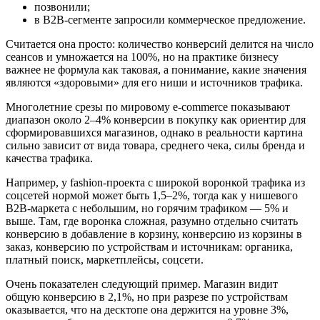
позвонили;
в B2B‑сегменте запросили коммерческое предложение.
Считается она просто: количество конверсий делится на число
сеансов и умножается на 100%, но на практике бизнесу
важнее не формула как таковая, а понимание, какие значения
являются «здоровыми» для его ниши и источников трафика.
Многолетние срезы по мировому e‑commerce показывают
диапазон около 2–4% конверсии в покупку как ориентир для
сформировавшихся магазинов, однако в реальности картина
сильно зависит от вида товара, среднего чека, силы бренда и
качества трафика.
Например, у fashion‑проекта с широкой воронкой трафика из
соцсетей нормой может быть 1,5–2%, тогда как у нишевого
B2B‑маркета с небольшим, но горячим трафиком — 5% и
выше. Там, где воронка сложная, разумно отдельно считать
конверсию в добавление в корзину, конверсию из корзины в
заказ, конверсию по устройствам и источникам: органика,
платный поиск, маркетплейсы, соцсети.
Очень показателен следующий пример. Магазин видит
общую конверсию в 2,1%, но при разрезе по устройствам
оказывается, что на десктопе она держится на уровне 3%,