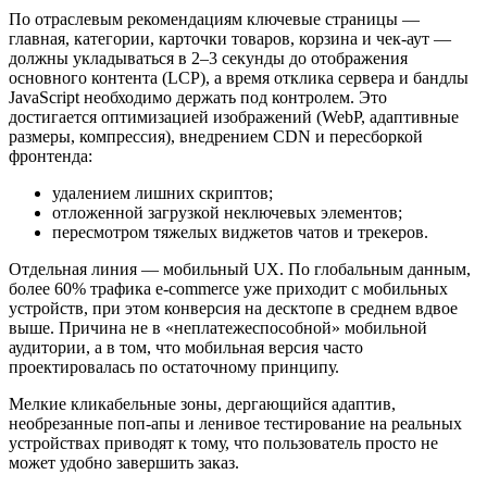
По отраслевым рекомендациям ключевые страницы —
главная, категории, карточки товаров, корзина и чек‑аут —
должны укладываться в 2–3 секунды до отображения
основного контента (LCP), а время отклика сервера и бандлы
JavaScript необходимо держать под контролем. Это
достигается оптимизацией изображений (WebP, адаптивные
размеры, компрессия), внедрением CDN и пересборкой
фронтенда:
удалением лишних скриптов;
отложенной загрузкой неключевых элементов;
пересмотром тяжелых виджетов чатов и трекеров.
Отдельная линия — мобильный UX. По глобальным данным,
более 60% трафика e‑commerce уже приходит с мобильных
устройств, при этом конверсия на десктопе в среднем вдвое
выше. Причина не в «неплатежеспособной» мобильной
аудитории, а в том, что мобильная версия часто
проектировалась по остаточному принципу.
Мелкие кликабельные зоны, дергающийся адаптив,
необрезанные поп‑апы и ленивое тестирование на реальных
устройствах приводят к тому, что пользователь просто не
может удобно завершить заказ.