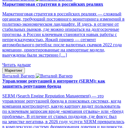
Маркетинговая стратегия в российских реалиях
Маркетинговая стратегия в российских реалиях — сложный
организм, требующий постоянного мониторинга изменений в
политико-экономическом ландшафте. И здесь, в отличие от
стабильных рынков, где можно опираться на долгосрочные
прогнозы, в России ключевым становится навык работы с
непредсказуемостью. Яркий пример — сегмент
автомобильного ритейла: после валютных скачков 2022 года
компании, ориентированные на импортные модели,
вынуждены были экстренно […]
Читать дальше
Маркетинг
Виталий Вагнер
Управление репутацией в интернете (SERM): как
защитить репутацию бренда
SERM (Search Engine Reputation Management) — это
управление репутацией бренда в поисковых системах, когда
компания контролирует, какую картину видит пользователь
по ключевым запросам вроде «компания отзывы» или «бренд
проблемы».​ В отличие от старых подходов, где фокус был
на зачистке негатива, в 2026 году услуги SERM превратились
в комплексную систему формирования доверия и видимости.