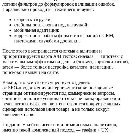
логики фильтров до формулировок валидации ошибок.
Параллельно проводится технический аудит:
скорость загрузки;
стабильность фронта под нагрузкой;
мобильная адаптация;
корректность работы форм и интеграций с CRM,
платежами, службами доставки.
После этого выстраивается система аналитики и
приоритизируется карта A/B‑тестов: сначала — гипотезы с
максимальным эффектом на деньги (чек‑аут, карточки хитов),
затем — более тонкая настройка каталога, навигации,
поисковой выдачи на сайте.
Важно, что все это не существует отдельно
от SEO‑продвижения интернет‑магазина: посадочные
страницы оптимизируются под коммерческие запросы,
сниппеты в поиске усиливаются за счет микроразметки и
релевантных офферов, контент строится вокруг реальных
сценариев использования товара, а не только вокруг
ключевых слов.
По данным кейсов агентств и независимых аналитиков,
именно такой комплексный подход — трафик + UX +